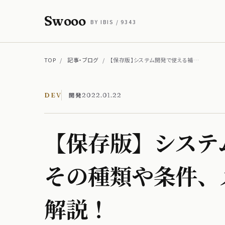
Swooo
BY IBIS / 9343
TOP
/
記事・ブログ
/
【保存版】システム開発で使える補…
開発
DEV
2022.01.22
【保存版】システム
その​種類や​条件、
解説！