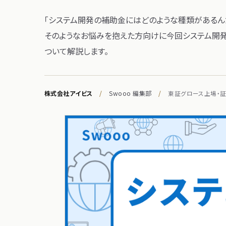
「システム開発の​補助金には​どのような​種類が​あるんだ
そのような​お悩みを​抱えた方​向けに​今回システム開発の
ついて​解説します。
株式会社アイビス
/
Swooo 編集部
/
東証グロース上場・証券