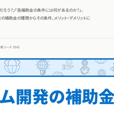
ろう？」​「各補助金の​条件には​何が​あるのか？」、​
​補助金の​種類から​その​条件、​メリット・デメリットに​
コード 9343