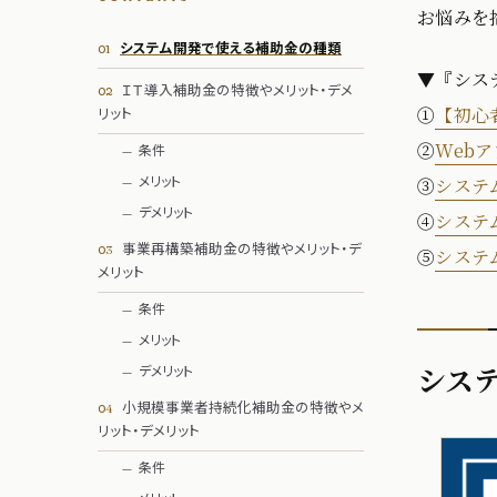
お悩みを
システム開発で使える補助金の種類
▼『シス
ＩＴ導入補助金の特徴やメリット・デメ
リット
①
【初心
②
Web
条件
メリット
③
システ
デメリット
④
システ
事業再構築補助金の特徴やメリット・デ
⑤
システ
メリット
条件
メリット
シス
デメリット
小規模事業者持続化補助金の特徴やメ
リット・デメリット
条件