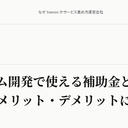
なぜ Swooo か
サービス
進め方
運営会社
開発で​使える​補助金と
​メリット・デメリットに