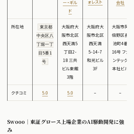
ォレスト
会社
ー・ギル
ド
所在地
大阪府大
大阪府大
大阪市阿
東京都
阪市北区
阪市北区
倍野区長
中央区八
西天満5
西天満
池町4番
丁堀一丁
丁目2-
5-14-7
16号 ファ
目5番1
18 三共
和光ビル
ンテック
号
ビル東館
3F
本社ビル
3階
クチコミ
5.0
5.0
–
–
Swooo｜東証グロース上場企業のAI駆動開発に強
み