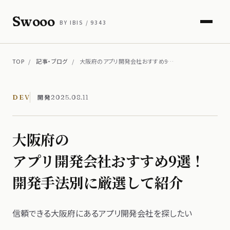
Swooo
BY IBIS / 9343
TOP
/
記事・ブログ
/
大阪府のアプリ開発会社おすすめ9…
開発
DEV
2025.08.11
大阪府の​
アプリ開発会社おすすめ9選！​
開発手法別に​厳選して​紹介
信頼できる​大阪府に​ある​アプリ開発会社を​探したい