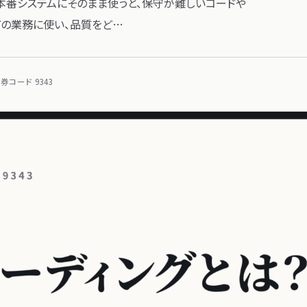
本番システムに​そのまま​使うと、​保守が​難しい​コードや​
の​業務に​使い、​品質を​ど…
コード 9343