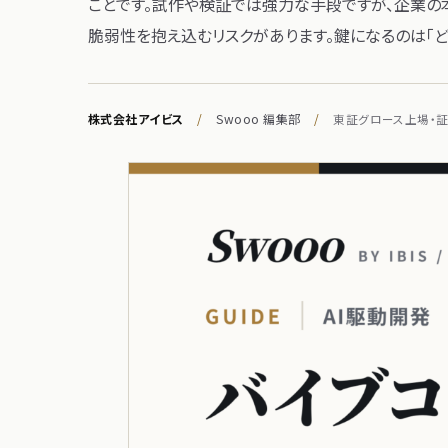
ことです。​試作や​検証では​強力な​手段ですが、​企業の​
脆弱性を​抱え込むリスクが​あります。​鍵に​なるのは​「ど
株式会社アイビス
/
Swooo 編集部
/
東証グロース上場・証券