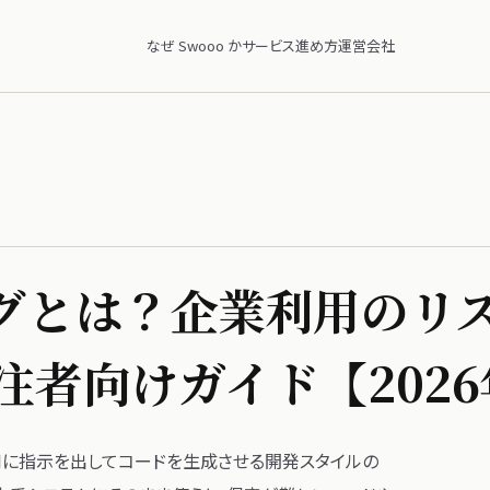
なぜ Swooo か
サービス
進め方
運営会社
とは？​企業利用の​リス
発注者向けガイド【202
​AIに​指示を​出して​コードを​生成させる​開発スタイルの​