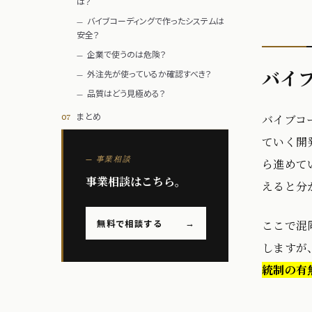
は？
バイブコーディングで作ったシステムは
安全？
企業で使うのは危険？
バイ
外注先が使っているか確認すべき？
品質はどう見極める？
まとめ
バイブコ
ていく開
— 事業相談
ら進めて
事業相談はこちら。
えると分
無料で相談する
ここで混同
→
しますが
統制の有