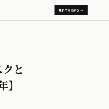
無料で相談する →
クと​
6年】