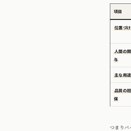
項目
位置づけ
人間の
与
主な用
品質の
保
つまりバ