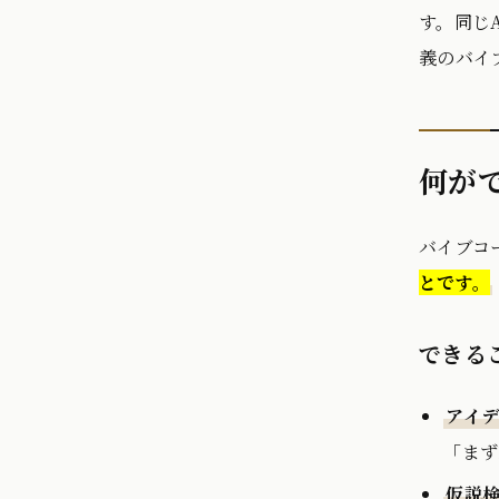
す。同じ
義のバイ
何が
バイブコ
とです。
できる
アイ
「まず
仮説