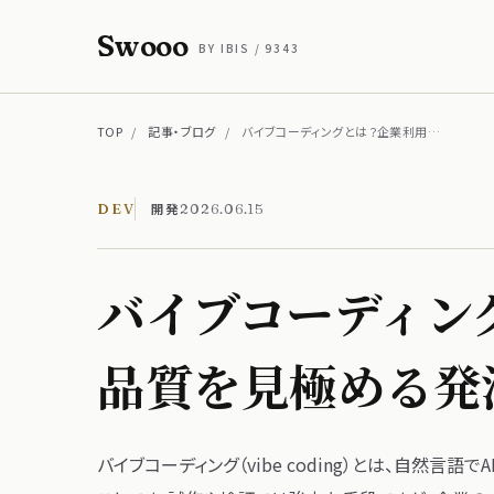
Swooo
BY IBIS / 9343
TOP
/
記事・ブログ
/
バイブコーディングとは？企業利用…
開発
DEV
2026.06.15
バイブコーディング
品質を​見極める​
バイブコーディング​（vibe coding）とは、​自然言語で