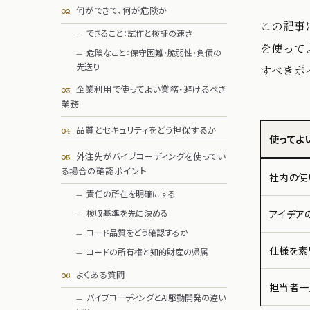
何ができて、何が危険か
この記事
できること：試作と検証の速さ
を使って
危険なこと：保守困難・脆弱性・負債の
先送り
すべきポ
企業利用で使ってよい業務・避けるべき
業務
品質とセキュリティをどう担保するか
使ってよ
外注先がバイブコーディングを使ってい
る場合の確認ポイント
社内の使
責任の所在を明確にする
検収基準を先に決める
アイデア
コード品質をどう確認するか
仕様を素
コードの所有権と知的財産の帰属
よくある質問
担当者一
バイブコーディングとAI駆動開発の違い