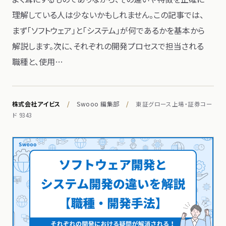
理解している​人は​少ないかもしれません。​この​記事では、​
まず​「ソフトウェア」と​「システム」が​何であるかを​基本から​
解説します。​次に、​それぞれの​開発プロセスで​担当される​
職種と、​使用…
株式会社アイビス
/
Swooo 編集部
/
東証グロース上場・証券コー
ド 9343