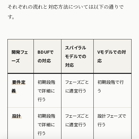
それぞれの流れと対応方法については以下の通りで
す。
スパイラル
開発フェ
BDUFで
Vモデルでの対
モデルでの
ーズ
の対応
応
対応
要件定
初期段階
フェーズごと
初期段階で行
義
で詳細に
に適宜行う
う
行う
設計
初期段階
フェーズごと
設計フェーズで
で詳細に
に適宜行う
行う
行う