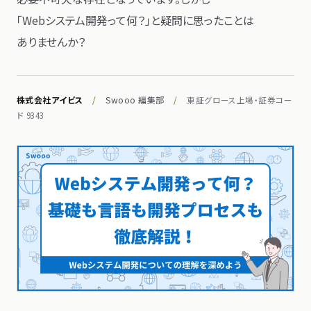
「Webシステム開発って​何？」と​疑問に​思った​ことは​
ありませんか？
株式会社アイビス
/
Swooo 編集部
/
東証グロース上場・証券コー
ド 9343