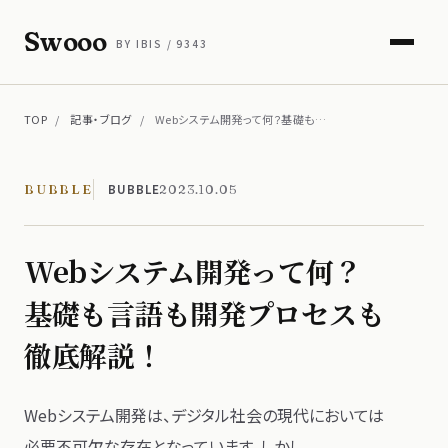
Swooo
BY IBIS / 9343
TOP
/
記事・ブログ
/
Webシステム開発って何？基礎も…
BUBBLE
BUBBLE
2023.10.05
Webシステム開発って​何？​
基礎も​言語も​開発プロセスも​
徹底解説！
Webシステム開発は、​デジタル社会の​現代に​おいては​
必要不可欠な​存在と​なっています。​しかし​