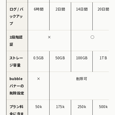
ログ / バ
6時間
2日間
14日間
20日間
ックアッ
プ
2段階認
×
◯
証
ストレー
0.5GB
50GB
100GB
1TB
ジ容量
bubble
×
削除可
バナーの
削除設定
プラン料
50k
175k
250k
500k
金に含ま