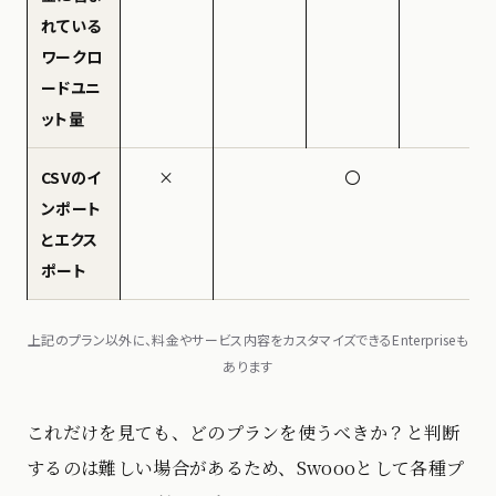
れている
ワークロ
ードユニ
ット量
CSVのイ
×
〇
ンポート
とエクス
ポート
上記のプラン以外に、料金やサービス内容をカスタマイズできるEnterpriseも
あります
これだけを見ても、どのプランを使うべきか？と判断
するのは難しい場合があるため、Swoooとして各種プ