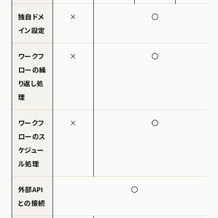
独自ドメ
×
〇
イン設定
ワークフ
×
〇
ローの繰
り返し処
理
ワークフ
×
〇
ローのス
ケジュー
ル処理
外部API
〇
との接続