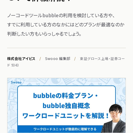
ノーコードツールbubbleの​利用を​検討している​方や、​
すでに​利用している​方の​なかには​どの​プランが​最適なのか​
判断したい方も​いらっしゃるでしょう。
株式会社アイビス
/
Swooo 編集部
/
東証グロース上場・証券コー
ド 9343