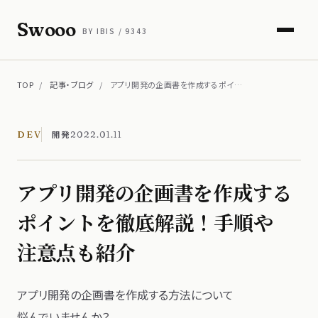
Swooo
BY IBIS / 9343
TOP
/
記事・ブログ
/
アプリ開発の企画書を作成するポイ…
開発
DEV
2022.01.11
アプリ開発の​企画書を​作成する​
ポイントを​徹底解説！​手順や​
注意点も​紹介
アプリ開発の​企画書を​作成する​方​法に​ついて​
悩んでいませんか？