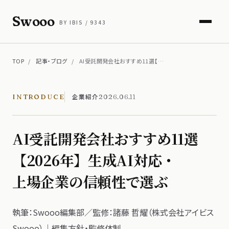
Swooo
BY IBIS / 9343
TOP
/
記事・ブログ
/
AI受託開発会社おすすめ11選【…
企業紹介
INTRODUCE
2026.06.11
AI受託開発会社おすすめ11選
【2026年】生成AI対応・
上場企業の​信頼性で​選ぶ
執筆：Swooo編集部​／監修：諸藤 哲耀​（株式会社アイビス
Swooo）​｜編集方​針・監修体制