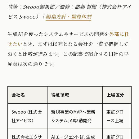
執筆：Swooo編集部／監修：諸藤 哲耀（株式会社アイ
ビス Swooo）｜
編集方針・監修体制
生成AIを使ったシステムやサービスの開発を
外部に任
せたい
とき、まずは候補となる会社を一覧で把握して
おくと比較が進みます。この記事で紹介する11社の早
見表は次の通りです。
会社名
得意領域
上場区分
Swooo（株式会
新規事業のMVP〜業務
東証グロ
社アイビス）
システム、AI駆動開発
ース上場
株式会社エクサ
AIエージェント群、生成
東証グロ