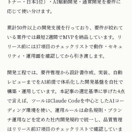
トナー・日本1位）・AI駆動開発・通常開発を要件に
応じて使い分けます。
累計50件以上の開発支援を行っており、要件が絞れて
いる案件では最短2週間でMVPを納品しています。リ
リース前には37項目のチェックリストで動作・セキュ
リティ・運用面を確認してから引き渡します。
開発工程では、要件管理から設計書作成、実装、自動
レビューまでをAI前提で体系化した開発基盤を自社で
構築・運用しています。本記事の選定基準に挙げた4点
で言えば、ツールはClaude Codeを中心としたAIコー
ディング環境を使い、運用ルールは命名規則・ブラン
チ運用などを定めた社内開発規約で統一し、品質管理
はリリース前37項目のチェックリストで確認していま