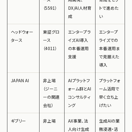
（5591）
DX/AI人材育
トで進めた
成
い
ヘッドウォー
東証グロ
エンタープラ
エンタープ
タース
ース
イズAI導入
ライズでの
（4011）
の本番運用
本番運用ま
支援
で見据えた
導入
JAPAN AI
非上場
AIプラットフ
プラットフォ
（ジーニ
ォーム群とAI
ーム活用で
ーの関連
コンサルティ
早く立ち上
会社）
ング
げたい
ギブリー
非上場
AX事業、法
生成AIの業
人向け生成
務浸透・活