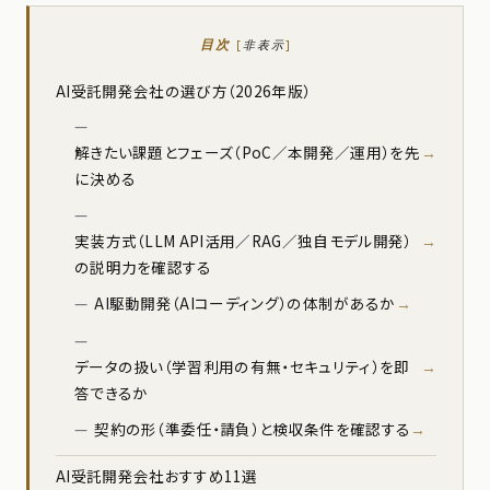
目次
[
非表示
]
AI受託開発会社の選び方（2026年版）
解きたい課題とフェーズ（PoC／本開発／運用）を先
に決める
実装方式（LLM API活用／RAG／独自モデル開発）
の説明力を確認する
AI駆動開発（AIコーディング）の体制があるか
データの扱い（学習利用の有無・セキュリティ）を即
答できるか
契約の形（準委任・請負）と検収条件を確認する
AI受託開発会社おすすめ11選