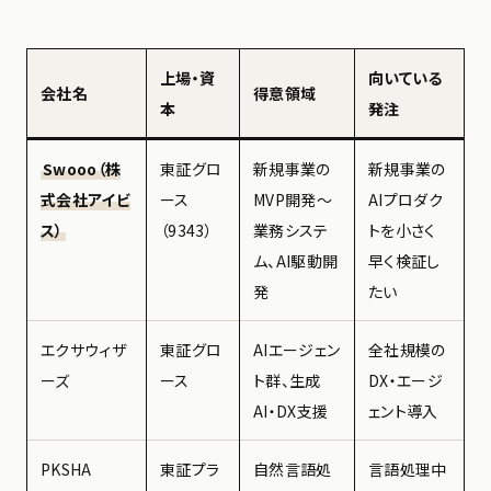
上場・資
向いている
会社名
得意領域
本
発注
Swooo（株
東証グロ
新規事業の
新規事業の
式会社アイビ
ース
MVP開発〜
AIプロダク
ス）
（9343）
業務システ
トを小さく
ム、AI駆動開
早く検証し
発
たい
エクサウィザ
東証グロ
AIエージェン
全社規模の
ーズ
ース
ト群、生成
DX・エージ
AI・DX支援
ェント導入
PKSHA
東証プラ
自然言語処
言語処理中