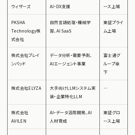
ウィザーズ
AI・DX支援
ース上場
PKSHA
自然言語処理・機械学
東証プライ
Technology株
習、AI SaaS
ム上場
式会社
株式会社ブレイ
データ分析・需要予測、
富士通グ
ンパッド
AIエージェント事業
ループ傘
下
株式会社ELYZA
大手向けLLMシステム実
―
装・企業特化LLM
株式会社
AI・データ活用開発、AI
東証グロ
AVILEN
人材育成
ース上場