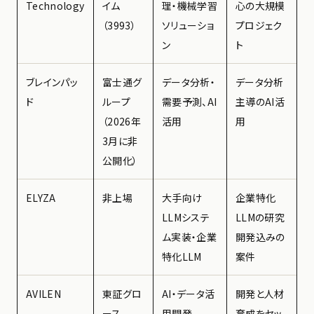
Technology
イム
理・機械学習
心の大規模
（3993）
ソリューショ
プロジェク
ン
ト
ブレインパッ
富士通グ
データ分析・
データ分析
ド
ループ
需要予測、AI
主導のAI活
（2026年
活用
用
3月に非
公開化）
ELYZA
非上場
大手向け
企業特化
LLMシステ
LLMの研究
ム実装・企業
開発込みの
特化LLM
案件
AVILEN
東証グロ
AI・データ活
開発と人材
ース
用開発、
育成をセッ