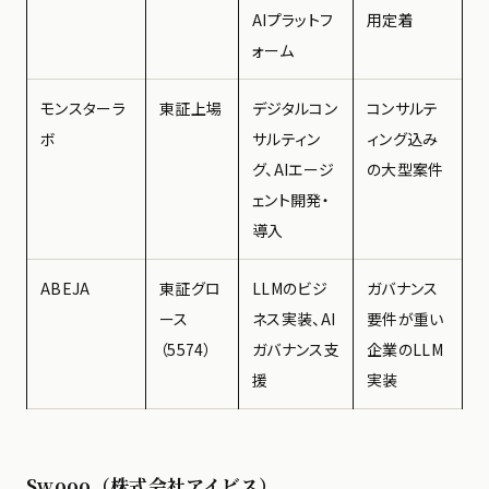
AIプラットフ
用定着
ォーム
モンスターラ
東証上場
デジタルコン
コンサルテ
ボ
サルティン
ィング込み
グ、AIエージ
の大型案件
ェント開発・
導入
ABEJA
東証グロ
LLMのビジ
ガバナンス
ース
ネス実装、AI
要件が重い
（5574）
ガバナンス支
企業のLLM
援
実装
Swooo（株式会社アイビス）