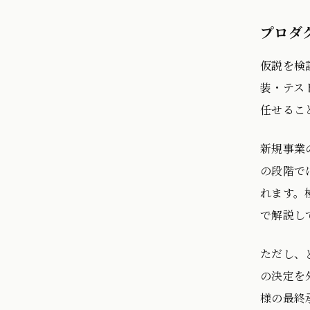
プロダ
仮説を検
装・テス
任せるこ
新規事業
の段階で
れます。
で解説し
ただし、
の決定を
様の最終