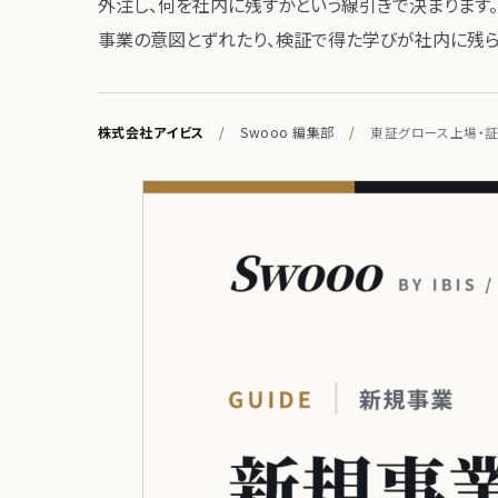
外注し、​何を​社内に​残すかと​いう​線引きで​決まります。
事業の​意図とずれたり、​検証で​得た​学びが​社内に​残
株式会社アイビス
/
Swooo 編集部
/
東証グロース上場・証券