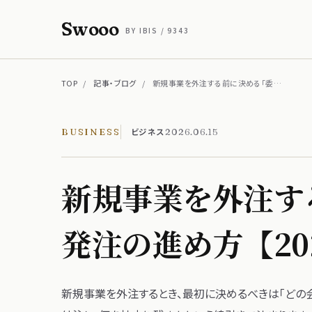
Swooo
BY IBIS / 9343
TOP
/
記事・ブログ
/
新規事業を外注する前に決める「委…
ビジネス
BUSINESS
2026.06.15
新規事業を​外注する
発注の​進め方​【2
新規事業を​外注する​とき、​最初に​決めるべきは​「どの​