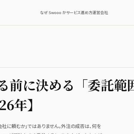
なぜ Swooo か
サービス
進め方
運営会社
​前に​決める​「委託範
026年】
会社に​頼むか」では​ありません。​外注の​成否は、​何を​