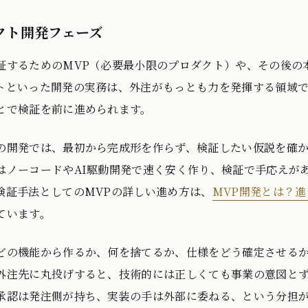
クト開発フェーズ
証するためのMVP（必要最小限のプロダクト）や、その後の
トといった開発の実務は、外注がもっとも力を発揮する領域
とで検証を前に進められます。
の開発では、最初から完成形を作らず、検証したい仮説を確か
はノーコードやAI駆動開発で速く安く作り、検証で手応えが
検証手法としてのMVPの詳しい進め方は、
MVP開発とは？進
ています。
どの機能から作るか、何を捨てるか、仕様をどう確定させる
外注先に丸投げすると、技術的には正しくても事業の意図と
承認は発注側が持ち、実装の手は外部に委ねる、という分担