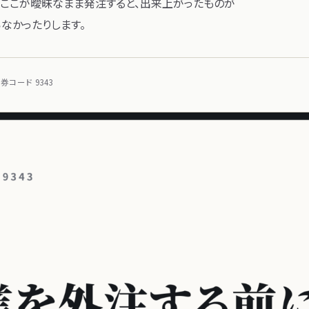
​ここが​曖昧なまま​発注すると、​出来​上がった​ものが​
らなかったりします。
コード 9343