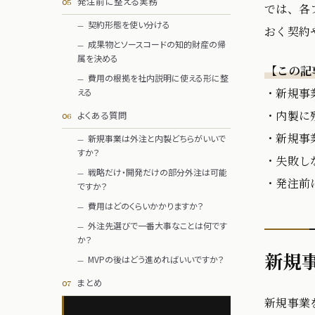
発注前に整える実務
では、各
契約形態を使い分ける
おく契約
成果物とソースコードの知的財産の帰
属を決める
【この記
費用の根拠を社内説明に使える形に整
・新規事
える
・内製に
よくある質問
・新規事
新規事業は外注と内製どちらがいいで
すか？
・失敗し
戦略だけ・開発だけの部分外注は可能
・発注前
ですか？
費用はどのくらいかかりますか？
外注先選びで一番大事なことは何です
か？
新規
MVPの後はどう進めればいいですか？
まとめ
新規事業