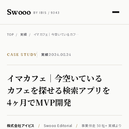
Swooo
BY IBIS / 9343
TOP
/
実績
/
イマカフェ｜今空いているカフ…
実績
CASE STUDY
2024.08.24
イマカフェ｜今​空いている​
カフェを​探せる​検索アプリを​
4ヶ月で​MVP開発
株式会社アイビス
/
Swooo Editorial
/
事業伴走 50 社+ 実績より