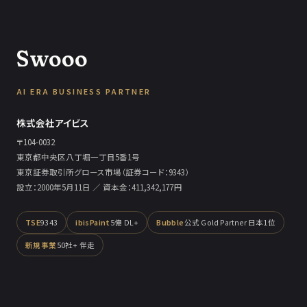
Swooo
AI ERA BUSINESS PARTNER
株式会社アイビス
〒104-0032
東京都中央区八丁堀一丁目5番1号
東京証券取引所グロース市場（証券コード：9343）
設立：2000年5月11日 ／ 資本金：411,342,177円
TSE
9343
ibisPaint
5億 DL+
Bubble
公式 Gold Partner 日本1位
新規事業
50社+ 伴走