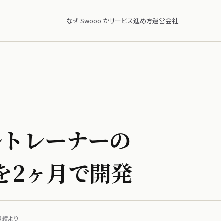
なぜ Swooo か
サービス
進め方
運営会社
ルトレーナーの​
​2ヶ月で​開発
 実績より