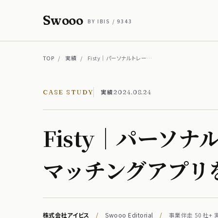
Swooo
BY IBIS / 9343
TOP
/
実績
/
Fisty｜パーソナルトレー…
実績
CASE STUDY
2024.08.24
Fisty｜パーソナ
マッチングアプリを
株式会社アイビス
/
Swooo Editorial
/
事業伴走 50 社+