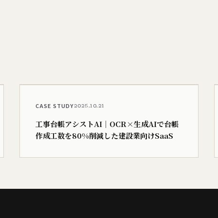
CASE STUDY
2025.10.21
工事台帳アシストAI｜OCR×生成AIで台帳
作成工数を80%削減した建設業向けSaaS