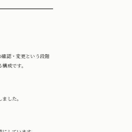
の確認・変更という段階
る構成です。
しました。
成にしています。