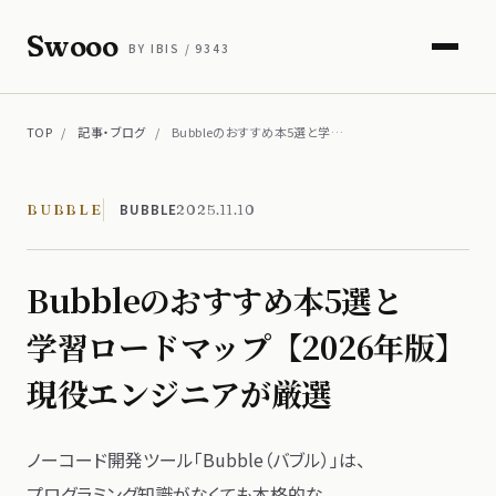
Swooo
BY IBIS / 9343
TOP
/
記事・ブログ
/
Bubbleのおすすめ本5選と学…
BUBBLE
BUBBLE
2025.11.10
Bubbleの​おすすめ本5選と​
学習ロードマップ【2026年版】
現役エンジニアが​厳選
ノーコード開発ツール​「Bubble​（バブル）」は、​
プログラミング知識が​なくても​本格的な​