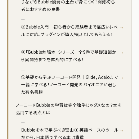
りながらBubble開発の土台が身につく！開発初心
者におすすめの良書
③Bubble入門｜初心者から経験者まで幅広いレベ
ルに対応。プラグインが購入特典としてもらえる！
④「Bubble勉強本」シリーズ｜全9巻で基礎知識か
ら実開発までを体系的に学べる！
⑤基礎から学ぶ ノーコード開発｜Glide, Adaloまで
一緒に学べる！ノーコード開発のパイオニアが著し
た有名書籍
ノーコードBubbleの学習は完全独学じゃダメなの？本を
活用する利点とは
Bubbleを本で学ぶべき理由① 英語ベースのツール
だから、日本語で学べる本は貴重