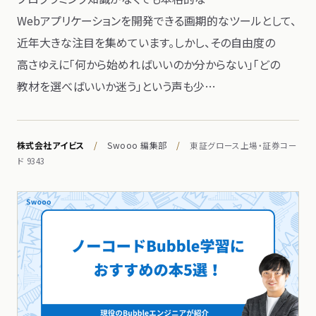
Webアプリケーションを​開発できる​画期的な​ツールと​して、​
近年​大きな​注目を​集めています。​しかし、​その​自由度の​
高さゆえに​「何から​始めれば​いいのか分からない」​「どの​
教材を​選べばいいか​迷う」と​いう​声も​少…
株式会社アイビス
/
Swooo 編集部
/
東証グロース上場・証券コー
ド 9343