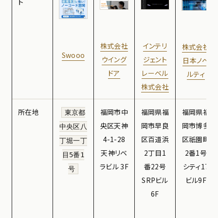
ト
インテリ
株式会社
株式会社
Swooo
ジ
ェント
ウイング
日本ノベ
レーベル
ドア
ルティ
株式会社
所在地
福岡市中
福岡県福
福岡県福
東京都
央区天神
岡市早良
岡市博多
中央区八
4-1-28
区百道浜
区祇園町
丁堀一丁
天神リベ
2丁目1
2番1号
目5番1
ラビル 3F
番22号
シティ17
号
SRPビル
ビル9F
6F