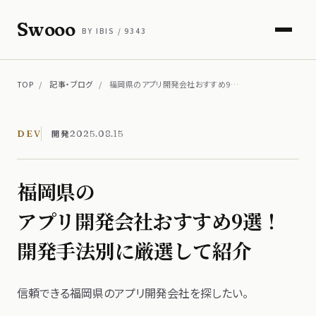
Swooo
BY IBIS / 9343
TOP
/
記事・ブログ
/
福岡県のアプリ開発会社おすすめ9…
開発
DEV
2025.08.15
福岡県の​
アプリ開発会社おすすめ9選！​
開発手法別に​厳選して​紹介
信頼できる​福岡県の​アプリ開発会社を​探したい。